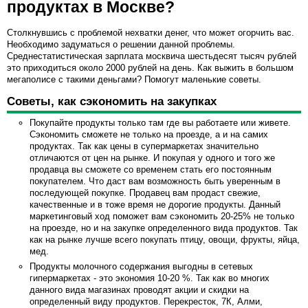
продуктах в Москве?
Столкнувшись с проблемой нехватки денег, что может огорчить вас.
Необходимо задуматься о решении данной проблемы.
Среднестатистическая зарплата москвича шестьдесят тысяч рублей
это приходиться около 2000 рублей на день. Как выжить в большом
мегаполисе с такими деньгами? Помогут маленькие советы.
Советы, как сэкономить на закупках
Покупайте продукты только там где вы работаете или живете.
Сэкономить сможете не только на проезде, а и на самих
продуктах. Так как цены в супермаркетах значительно
отличаются от цен на рынке. И покупая у одного и того же
продавца вы сможете со временем стать его постоянным
покупателем. Что даст вам возможность быть уверенным в
последующей покупке. Продавец вам продаст свежие,
качественные и в тоже время не дорогие продукты. Данный
маркетинговый ход поможет вам сэкономить 20-25% не только
на проезде, но и на закупке определенного вида продуктов. Так
как на рынке лучше всего покупать птицу, овощи, фрукты, яйца,
мед.
Продукты молочного содержания выгодны в сетевых
гипермаркетах - это экономия 10-20 %. Так как во многих
данного вида магазинах проводят акции и скидки на
определенный виду продуктов. Перекресток, 7К, Алми,