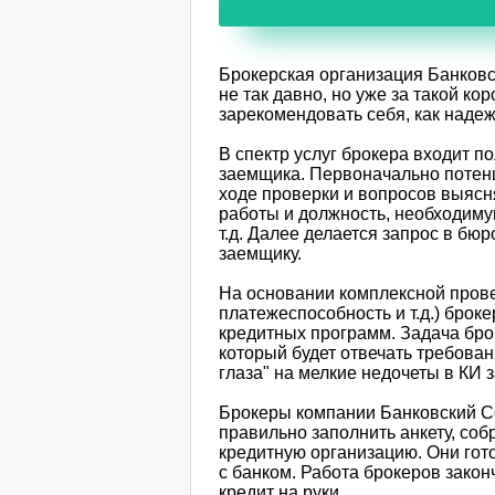
Брокерская организация Банковс
не так давно, но уже за такой к
зарекомендовать себя, как наде
В спектр услуг брокера входит 
заемщика. Первоначально потенц
ходе проверки и вопросов выясн
работы и должность, необходимую
т.д. Далее делается запрос в бю
заемщику.
На основании комплексной прове
платежеспособность и т.д.) брок
кредитных программ. Задача бро
который будет отвечать требовани
глаза" на мелкие недочеты в КИ з
Брокеры компании Банковский Со
правильно заполнить анкету, соб
кредитную организацию. Они гот
с банком. Работа брокеров закон
кредит на руки.