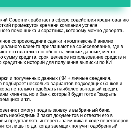
кий Советник работает в сфере содействия кредитованию
ороткий промежуток времени компания успела
жного помощника и соратника, которому можно доверять.
полное сопровождение сделки и комплексный анализ
иального клиента приглашают на собеседование, где в
яют его платежеспособность, личные данные, место
 сумму кредита, срок, целевое использование средств и
ро кредитных историй для получения выписки по КИ
рки и полученных данных (КИ + личные сведения,
ер подбирает несколько вариантов подходящих банков и
кера не только подобрать наиболее выгодный кредит,
ям клиента, но и банк, который будет готов "закрыть
аемщика и т.п.
ветник помогут подать заявку в выбранный банк,
рать необходимый пакет документов и отвезти его в
овы представлять интересы заемщика в ходе переговоров
чится лишь тогда, когда заемщик получит одобренный