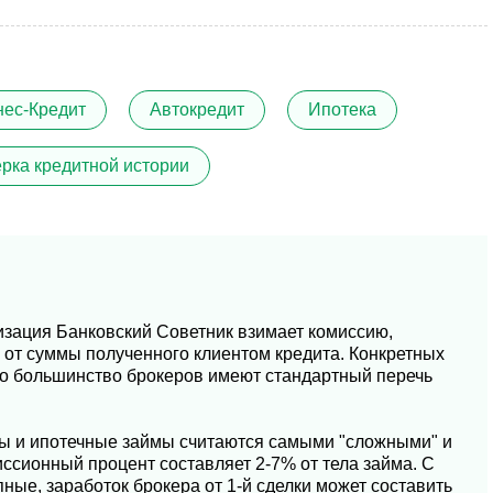
нес-Кредит
Автокредит
Ипотека
рка кредитной истории
низация Банковский Советник взимает комиссию,
х от суммы полученного клиентом кредита. Конкретных
но большинство брокеров имеют стандартный перечь
ты и ипотечные займы считаются самыми "сложными" и
ссионный процент составляет 2-7% от тела займа. С
пные, заработок брокера от 1-й сделки может составить