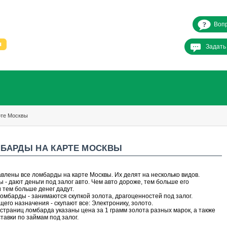
Вопр
Задать
рте Москвы
МБАРДЫ НА КАРТЕ МОСКВЫ
влены все ломбарды на карте Москвы. Их делят на несколько видов.
 - дают деньги под залог авто. Чем авто дороже, тем больше его
и тем больше денег дадут.
мбарды - занимаются скупкой золота, драгоценностей под залог.
его назначения - скупают все: Электронику, золото.
 страниц ломбарда указаны цена за 1 грамм золота разных марок, а также
тавки по займам под залог.