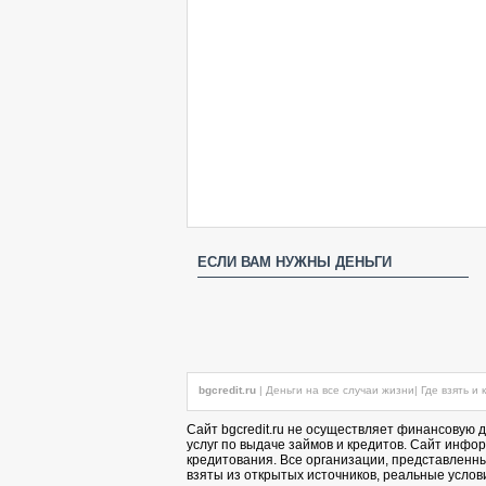
ЕСЛИ ВАМ НУЖНЫ ДЕНЬГИ
bgcredit.ru
|
Деньги на все случаи жизни
|
Где взять и 
Сайт bgcredit.ru не осуществляет финансовую 
услуг по выдаче займов и кредитов. Сайт инф
кредитования. Все организации, представленн
взяты из открытых источников, реальные услов