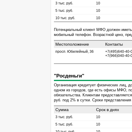
3 тыс. руб.
10
5 тыс. руб.
10
10 тыс. руб.
10
Потенциальный клиент МФО должен иметь 
мобильный телефон. Возрастной ценз, пре
Местоположение
Контакты
просп. Юбилейный, 36
+7(495)640-40-0
+7(966)040-40-
"Росденьги"
Организация кредитует физических лиц, до
одном из городов, где есть офисы МФО, п
обязательства. Клиентам предоставляется 
руб. под 2% в сутки. Сроки представления
Сумма
Срок в днях
3 тыс. руб.
10
5 тыс. руб.
10
10 тыс. руб.
10