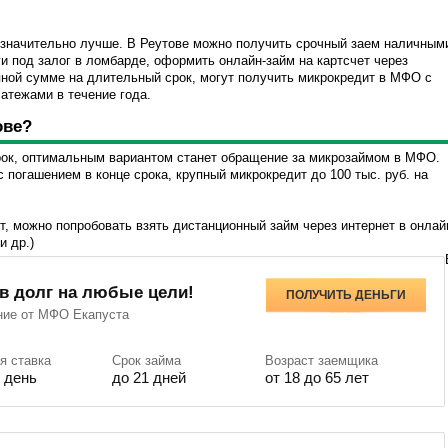
 значительно лучше. В Реутове можно получить срочный заем наличным
ги под залог в ломбарде, оформить онлайн-займ на картсчет через
ной сумме на длительный срок, могут получить микрокредит в МФО с
атежами в течение года.
ове?
срок, оптимальным вариантом станет обращение за микрозаймом в МФО.
погашением в конце срока, крупный микрокредит до 100 тыс. руб. на
т, можно попробовать взять дистанционный займ через интернет в онлай
и др.)
 в долг на любые цели!
ПОЛУЧИТЬ ДЕНЬГИ
ние от МФО Eкапуста
я ставка
Срок займа
Возраст заемщика
в день
до 21 дней
от 18 до 65 лет