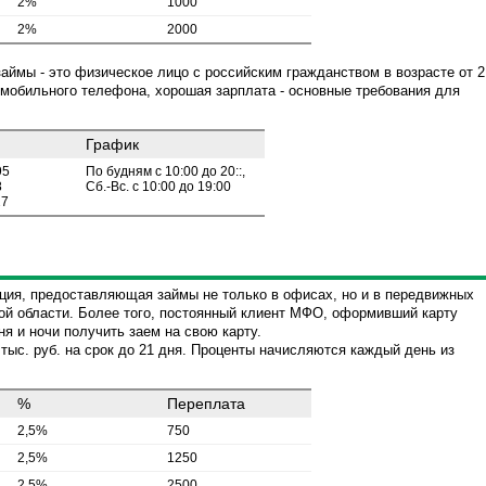
2%
1000
2%
2000
ймы - это физическое лицо с российским гражданством в возрасте от 2
 мобильного телефона, хорошая зарплата - основные требования для
График
95
По будням с 10:00 до 20::,
8
Сб.-Вс. с 10:00 до 19:00
27
ция, предоставляющая займы не только в офисах, но и в передвижных
ой области. Более того, постоянный клиент МФО, оформивший карту
ня и ночи получить заем на свою карту.
 тыс. руб. на срок до 21 дня. Проценты начисляются каждый день из
%
Переплата
2,5%
750
2,5%
1250
2,5%
2500