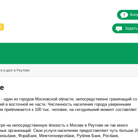
Вопр
Задать
и в долг в Реутове
ве
 - один из городов Московской области, непосредственно граничащий со
ей в восточной ее части. Численность населения города уверенными
и приближается к 100 тыс. человек, на сегодняшний момент составляет
.
ря на непосредственную близость к Москве в Реутове не так много
ных организаций. Свои услуги населению предоставляют чуть больше 2
вязьбанк, ФораБанк, Межтопэнергобанк, Рублев Банк, Росбанк,