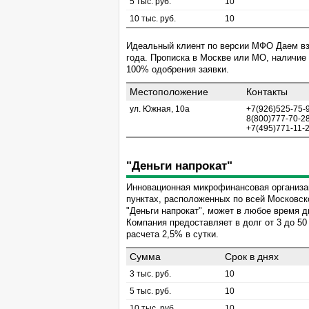
5 тыс. руб.
10
10 тыс. руб.
10
Идеальный клиент по версии МФО Даем вза
года. Прописка в Москве или МО, наличие
100% одобрения заявки.
Местоположение
Контакты
ул. Южная, 10а
+7(926)525-75-
8(800)777-70-2
+7(495)771-11-
"Деньги напрокат"
Инновационная микрофинансовая организа
пунктах, расположенных по всей Московск
"Деньги напрокат", может в любое время д
Компания предоставляет в долг от 3 до 50
расчета 2,5% в сутки.
Сумма
Срок в днях
3 тыс. руб.
10
5 тыс. руб.
10
10 тыс. руб.
10