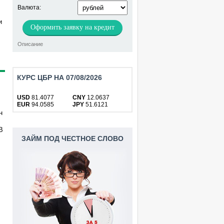
Валюта:
и
Оформить заявку на кредит
Описание
КУРС ЦБР НА 07/08/2026
USD
81.4077
CNY
12.0637
EUR
94.0585
JPY
51.6121
н
В
ЗАЙМ ПОД ЧЕСТНОЕ СЛОВО