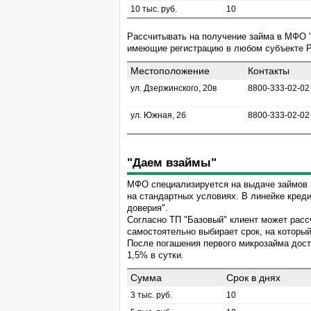
10 тыс. руб.
10
Рассчитывать на получение займа в МФО "
имеющие регистрацию в любом субъекте РФ
Местоположение
Контакты
ул. Дзержинского, 20в
8800-333-02-02
ул. Южная, 2б
8800-333-02-02
"Даем взаймы"
МФО специализируется на выдаче займов 
на стандартных условиях. В линейке кред
доверия".
Согласно ТП "Базовый" клиент может рассч
самостоятельно выбирает срок, на который 
После погашения первого микрозайма дост
1,5% в сутки.
Сумма
Срок в днях
3 тыс. руб.
10