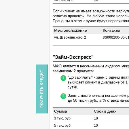
Если клиент не имеет возможности вернут
оплатив проценты. На любом этапе исполь
Проценты в этом случае будут пересчитан
Местоположение
Контакты
ул. Дзержинского, 2
8(800)200-50-5
"Займ-Экспресс"
МФО является несомненным лидером микр
заемщикам 2 продукта:
"До зарплаты" - заем с одним пла
выбирает клиент в диапазоне от 1
сутки.
Заем с постепенным погашением р
до 50 тысяч руб., а % ставка нач
Сумма
Срок в днях
3 тыс. руб.
10
5 тыс. руб.
10