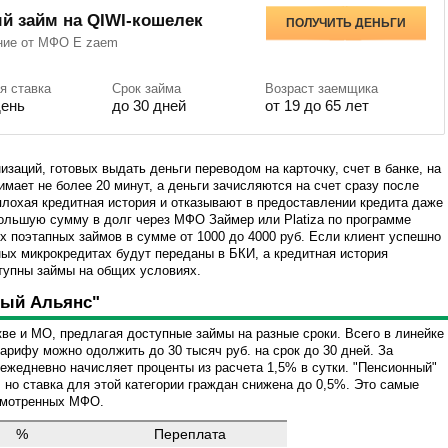
й займ на QIWI-кошелек
ПОЛУЧИТЬ ДЕНЬГИ
ние от МФО E zaem
я ставка
Срок займа
Возраст заемщика
день
до 30 дней
от 19 до 65 лет
заций, готовых выдать деньги переводом на карточку, счет в банке, на
мает не более 20 минут, а деньги зачисляются на счет сразу после
плохая кредитная история и отказывают в предоставлении кредита даже
ольшую сумму в долг через МФО Займер или Platiza по программе
х поэтапных займов в сумме от 1000 до 4000 руб. Если клиент успешно
ных микрокредитах будут переданы в БКИ, а кредитная история
ступны займы на общих условиях.
ый Альянс"
ве и МО, предлагая доступные займы на разные сроки. Всего в линейке
арифу можно одолжить до 30 тысяч руб. на срок до 30 дней. За
ежедневно начисляет проценты из расчета 1,5% в сутки. "Пенсионный"
 но ставка для этой категории граждан снижена до 0,5%. Это самые
ссмотренных МФО.
%
Переплата