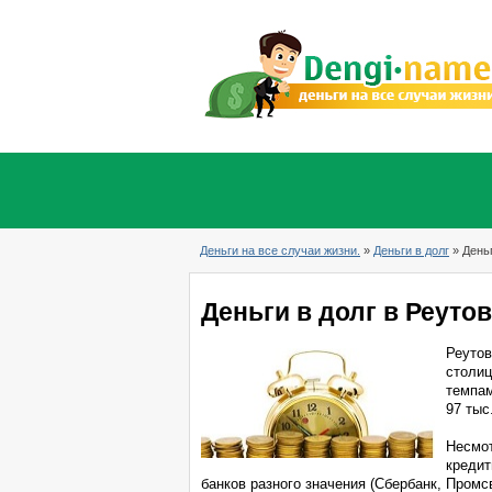
Деньги на все случаи жизни.
»
Деньги в долг
» Деньг
Деньги в долг в Реуто
Реутов
столиц
темпам
97 тыс
Несмот
кредит
банков разного значения (Сбербанк, Промс