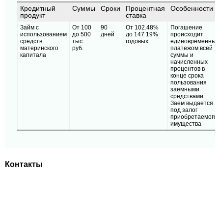
Кредитный
Суммы
Сроки
Процентная
Особенности
продукт
ставка
Займ с
От 100
90
От 102.48%
Погашение
использованием
до 500
дней
до 147.19%
происходит
средств
тыс.
годовых
единовременным
материнского
руб.
платежом всей
капитала
суммы и
начисленных
процентов в
конце срока
пользования
заемными
средствами.
Заем выдается
под залог
приобретаемого
имущества
Контакты