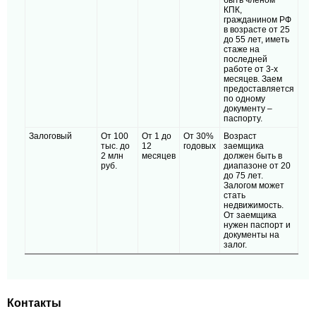
КПК,
гражданином РФ
в возрасте от 25
до 55 лет, иметь
стаже на
последней
работе от 3-х
месяцев. Заем
предоставляется
по одному
документу –
паспорту.
Залоговый
От 100
От 1 до
От 30%
Возраст
тыс. до
12
годовых
заемщика
2 млн
месяцев
должен быть в
руб.
диапазоне от 20
до 75 лет.
Залогом может
стать
недвижимость.
От заемщика
нужен паспорт и
документы на
залог.
Контакты