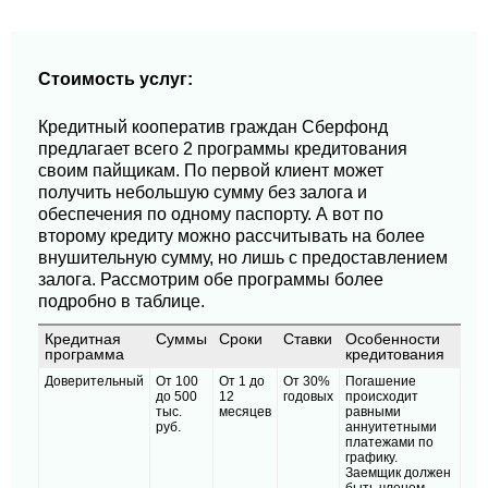
Стоимость услуг:
Кредитный кооператив граждан Сберфонд
предлагает всего 2 программы кредитования
своим пайщикам. По первой клиент может
получить небольшую сумму без залога и
обеспечения по одному паспорту. А вот по
второму кредиту можно рассчитывать на более
внушительную сумму, но лишь с предоставлением
залога. Рассмотрим обе программы более
подробно в таблице.
Кредитная
Суммы
Сроки
Ставки
Особенности
программа
кредитования
Доверительный
От 100
От 1 до
От 30%
Погашение
до 500
12
годовых
происходит
тыс.
месяцев
равными
руб.
аннуитетными
платежами по
графику.
Заемщик должен
быть членом