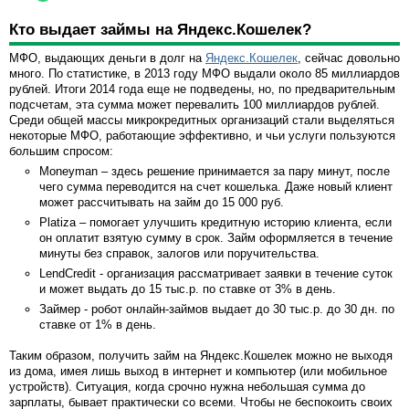
Кто выдает займы на Яндекс.Кошелек?
МФО, выдающих деньги в долг на
Яндекс.Кошелек
, сейчас довольно
много. По статистике, в 2013 году МФО выдали около 85 миллиардов
рублей. Итоги 2014 года еще не подведены, но, по предварительным
подсчетам, эта сумма может перевалить 100 миллиардов рублей.
Среди общей массы микрокредитных организаций стали выделяться
некоторые МФО, работающие эффективно, и чьи услуги пользуются
большим спросом:
Moneyman – здесь решение принимается за пару минут, после
чего сумма переводится на счет кошелька. Даже новый клиент
может рассчитывать на займ до 15 000 руб.
Platiza – помогает улучшить кредитную историю клиента, если
он оплатит взятую сумму в срок. Займ оформляется в течение
минуты без справок, залогов или поручительства.
LendCredit - организация рассматривает заявки в течение суток
и может выдать до 15 тыс.р. по ставке от 3% в день.
Займер - робот онлайн-займов выдает до 30 тыс.р. до 30 дн. по
ставке от 1% в день.
Таким образом, получить займ на Яндекс.Кошелек можно не выходя
из дома, имея лишь выход в интернет и компьютер (или мобильное
устройств). Ситуация, когда срочно нужна небольшая сумма до
зарплаты, бывает практически со всеми. Чтобы не беспокоить своих