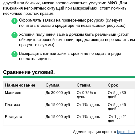
друзей или близких, можно воспользоваться услугами МФО. Для
избежания неприятных ситуаций при микрозаймах, стоит помнить
несколько простых правил:
Оформлять заявки на проверенных ресурсах (следует
почитать отзывы о кредиторе на независимых ресурсах)
Условия получения займа должны быть реальными (стоит
обходить стороной компании, предлагающие перечислять им
процент от суммы)
Возвращать взятый займ в срок и не попадать в ряды
неплательщиков.
Сравнение условий.
Наименование
Сумма
Ставка
Срок
Манимен
До 30 000 руб.
От 0,75% в
От 5 до 30
день
дней
Платиза
До 15 000 руб.
От 1% в день
От 5 до 45
дней
Е-капуста
До 15 000 руб.
От 1% в день
От 1 до 21
дня
Администрация проекта
bgcredit.ru