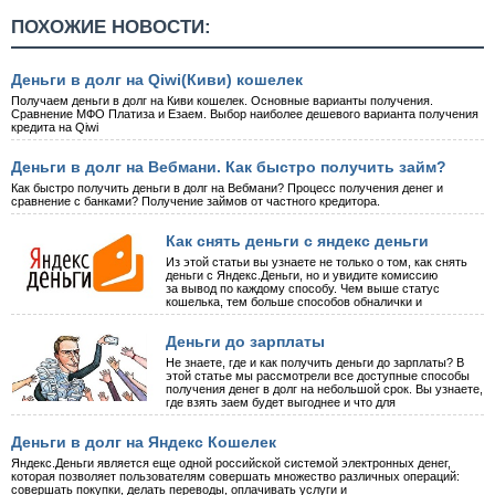
ПОХОЖИЕ НОВОСТИ:
Деньги в долг на Qiwi(Киви) кошелек
Получаем деньги в долг на Киви кошелек. Основные варианты получения.
Сравнение МФО Платиза и Езаем. Выбор наиболее дешевого варианта получения
кредита на Qiwi
Деньги в долг на Вебмани. Как быстро получить займ?
Как быстро получить деньги в долг на Вебмани? Процесс получения денег и
сравнение с банками? Получение займов от частного кредитора.
Как снять деньги с яндекс деньги
Из этой статьи вы узнаете не только о том, как снять
деньги с Яндекс.Деньги, но и увидите комиссию
за вывод по каждому способу. Чем выше статус
кошелька, тем больше способов обналички и
Деньги до зарплаты
Не знаете, где и как получить деньги до зарплаты? В
этой статье мы рассмотрели все доступные способы
получения денег в долг на небольшой срок. Вы узнаете,
где взять заем будет выгоднее и что для
Деньги в долг на Яндекс Кошелек
Яндекс.Деньги является еще одной российской системой электронных денег,
которая позволяет пользователям совершать множество различных операций:
совершать покупки, делать переводы, оплачивать услуги и