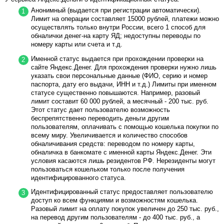
Анонимный (выдается при регистрации автоматически).
Лимит на операции составляет 15000 рублей, платежи можно
осуществлять только внутри России, всего 1 способ для
обналички денег-на карту ЯД; недоступны переводы по
номеру карты или счета и т.д.
Именной статус выдается при прохождении проверки на
сайте Яндекс.Денег. Для прохождения проверки нужно лишь
указать свои персональные данные (ФИО, серию и номер
паспорта, дату его выдачи, ИНН и т.д.) Лимиты при именном
статусе существенно повышаются. Например, разовый
лимит составит 60 000 рублей, а месячный - 200 тыс. руб.
Этот статус дает пользователю возможность
беспрепятственно переводить деньги другим
пользователям, оплачивать с помощью кошелька покупки по
всему миру. Увеличивается и количество способов
обналичивания средств: переводом по номеру карты,
обналичка в банкомате с именной карты Яндекс.Денег. Эти
условия касаются лишь резидентов РФ. Нерезиденты могут
пользоваться кошельком только после получения
идентифицированного статуса.
Идентифицированный статус предоставляет пользователю
доступ ко всем функциями и возможностям кошелька.
Разовый лимит на оплату покупок увеличен до 250 тыс. руб.,
на перевод другим пользователям - до 400 тыс. руб., а