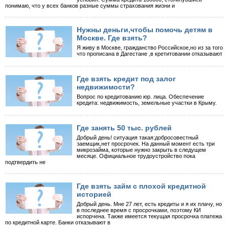
понимаю, что у всех банков разные суммы страхования жизни и
Нужны деньги,чтобы помочь детям в
Москве. Где взять?
Я живу в Москве, гражданство Российское,но из за того
что прописана в Дагестане ,в кретитовании отказывают
Где взять кредит под залог
недвижимости?
Вопрос по кредитованию юр. лица. Обеспечение
кредита: недвижимость, земельные участки в Крыму.
Где занять 50 тыс. рублей
Добрый день! ситуация такая:добросовестный
заемщик,нет просрочек. На данный момент есть три
микрозайма, которые нужно закрыть в следущем
месяце. Официальное трудоустройство пока
подтвердить не
Где взять займ с плохой кредитной
историей
Добрый день. Мне 27 лет, есть кредиты и я их плачу, но
в последнее время с просрочками, поэтому КИ
испорчена. Также имеется текущая просрочка платежа
по кредитной карте. Банки отказывают в