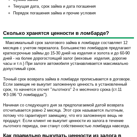
Текущая дата, срок займа и дата погашения
Порядок погашения займа и прочие условия
Сколько хранятся ценности в ломбарде?
Максимальный срок залогового займа в ломбарде составляет 12
месяцев с учетом перезалога. Большинство ломбардов предлагают
краткосрочные займы до 15-30 дней на изделия и золота и до 60-90
дней - на более дорогостоящий залог (меховые изделия, дорогие
часы и т.п.) При залоге автомобиля устанавливается максимально
допустимый срок.
Точный срок возврата займа в ломбарде прописывается в договоре.
Если заемщик не выкупит заложенную ценность в установленный
срок, то начнется отсчет "льготного" 2-х месячного срока (ст.11
ФЗ-196 "О ломбардах").
Начиная со следующего дня за предполагаемой датой возврата
отсчитывается ровно 2 месяца. Этот срок называется льготным,
потому что гарантирует заемщику, что его заложенную вещь не
продадут. Если клиент не выкупит ценности из залога в течение
льготного периода, они станут собственностью ломбарда навсегда.
Как правильно выкупать ценности из залога в