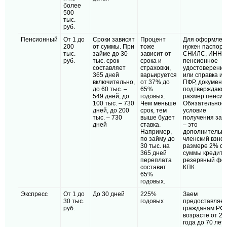
более
500
тыс.
руб.
Пенсионный
От 1 до
Сроки зависят
Процент
Для оформлен
200
от суммы. При
тоже
нужен паспорт,
тыс.
займе до 30
зависит от
СНИЛС, ИНН,
руб.
тыс. срок
срока и
пенсионное
составляет
страховки,
удостоверение
365 дней
варьируется
или справка из
включительно,
от 37% до
ПФР, документ,
до 60 тыс. –
65%
подтверждаю
549 дней, до
годовых.
размер пенсии
100 тыс. – 730
Чем меньше
Обязательное
дней, до 200
срок, тем
условие
тыс. – 730
выше будет
получения зай
дней
ставка.
– это
Например,
дополнительн
по займу до
членский взнос
30 тыс. на
размере 2% от
365 дней
суммы кредита
переплата
резервный фо
составит
КПК.
65%
годовых.
Экспресс
От 1 до
До 30 дней
225%
Заем
30 тыс.
годовых
предоставляет
руб.
гражданам РФ 
возрасте от 21
года до 70 лет