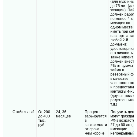
(для мужчины) 
до 75 лет (для
женщин). Пай
должен работа
не менее 4-х
месяцев на
одном месте и
иметь при себ
паспорт, а так
любой 2-й
документ,
удостоверяющ
его личность.
Также клиент
должен внести
2% от суммы
займа в
резервный фо
в качестве
членского взно
и предоставит
контакты 4-х л
(друзья, коллег
родственники 
т.д.)
Стабильный
От 200
24, 36
Процент
Получить день
до 400
месяцев
варьируется
могут граждан
тыс.
в
РФ в возрасте 
руб.
зависимости
27 до 60 лет,
от срока.
имеющие
Чем короче
непрерывный