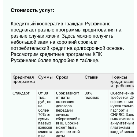
Стоимость услуг:
Кредитный кооператив граждан Русфинанс
предлагает разные программы кредитования на
разные случаи жизни. Здесь можно получить
небольшой заем на короткий срок или
потребительский кредит на долгосрочной основе.
Рассмотрим кредитные программы КПК
Русфинанс более подробно в таблице.
Кредитная
Суммы
Сроки
Ставки
Нюансы
программа
кредитовани
и требовани
Стандарт
От 30
Срок зависит
30%
Обеспечение 
тыс.
от даты
годовых
требуется. Для
руб., но
окончания
оформления
не
договора
нужен только
более
передачи
паспорт и
70% от
личных
СНИЛС. Заем
суммы
сбережений в
выплачиваетс
паевых
КПК. Срок не
аннуитетными
взносов
может быть
платежами
клиента
длиннее этой
каждый месяц.
и не
даты.