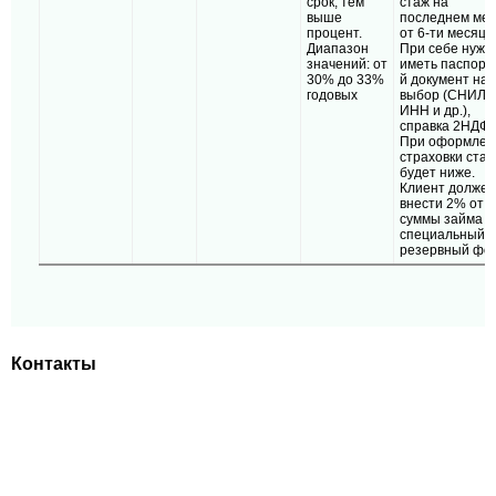
срок, тем
стаж на
выше
последнем мес
процент.
от 6-ти месяце
Диапазон
При себе нужн
значений: от
иметь паспорт,
30% до 33%
й документ на
годовых
выбор (СНИЛС
ИНН и др.),
справка 2НДФЛ
При оформлен
страховки став
будет ниже.
Клиент должен
внести 2% от
суммы займа в
специальный
резервный фон
Контакты