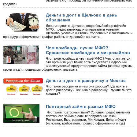
отличается от процедуры получения потребительского
кредита?
Деньги в долг в Щелково в день
обращения
Деньги в долг в Щелково: подробный обзор офлайн
МФО, предоставляющих микрозаймы жителям
Щелково, условия и ставки, требования к заемщикам и
процедура оформления, график работы отделений и контакты.
Чем ломбарды лучше МФО?.
Сравнение ломбардов и микрозаймов
Что такое ломбард и что такое МФО? Чем отличается
эти организации? Какие есть сходства? Подробный
анализ условий предоставления займа (ставки, суммы,
сроки и т.д.), процедуры оформления, возврата.
Деньги в долг в рассрочку в Москве
Что такое рассрочка и чем она хороша? ГДе взять в
долг в рассрочку? Техника в рассрочку - лучше ли это
кредита?
Повторный займ в разных МФО
Что такое повторный займ? Условия предоставления
повторного займа в самых популярных МФО:
Росденьги, Быстроденьги, МигКредит, Деньги будут
(условия, требования, процесс оформления и т.д.)