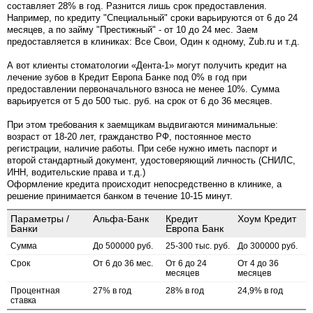
составляет 28% в год. Разнится лишь срок предоставления.
Например, по кредиту "Специальный" сроки варьируются от 6 до 24
месяцев, а по займу "Престижный" - от 10 до 24 мес. Заем
предоставляется в клиниках: Все Свои, Один к одному, Zub.ru и т.д.
А вот клиенты стоматологии «Дента-1» могут получить кредит на
лечение зубов в Кредит Европа Банке под 0% в год при
предоставлении первоначального взноса не менее 10%. Сумма
варьируется от 5 до 500 тыс. руб. на срок от 6 до 36 месяцев.
При этом требования к заемщикам выдвигаются минимальные:
возраст от 18-20 лет, гражданство РФ, постоянное место
регистрации, наличие работы. При себе нужно иметь паспорт и
второй стандартный документ, удостоверяющий личность (СНИЛС,
ИНН, водительские права и т.д.)
Оформление кредита происходит непосредственно в клинике, а
решение принимается банком в течение 10-15 минут.
Параметры /
Альфа-Банк
Кредит
Хоум Кредит
Банки
Европа Банк
Сумма
До 500000 руб.
25-300 тыс. руб.
До 300000 руб.
Срок
От 6 до 36 мес.
От 6 до 24
От 4 до 36
месяцев
месяцев
Процентная
27% в год
28% в год
24,9% в год
ставка